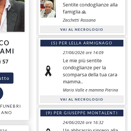
Sentite condoglianze alla
famiglia 🙏
Zacchetti Rossana
VAI AL NECROLOGIO
CO
(5) PER
LELLA ARMIGNAGO
RAMI
27/06/2026 ore 14:09
Le mie più sentite
i
57
condoglianze per la
scomparsa della tua cara
utto
mamma...
Mario Valle e mamma Pierina
VAI AL NECROLOGIO
FUNEBRI
IANO
(9) PER
GIUSEPPE MONTALENTI
24/06/2026 ore 16:32
Un abbraccio sincero alla
2024