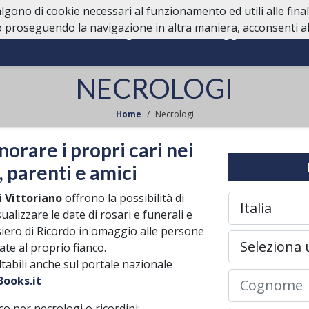
valgono di cookie necessari al funzionamento ed utili alle fina
 proseguendo la navigazione in altra maniera, acconsenti all
Home
Necrologi
Lutti Personaggi Pubblici
S
NECROLOGI
Home
Necrologi
onorare i propri cari nei
, parenti e amici
 Vittoriano
offrono la possibilità di
sualizzare le date di rosari e funerali e
iero di Ricordo in omaggio alle persone
te al proprio fianco.
ultabili anche sul portale nazionale
ooks.it
co per necrologi o ricordini: