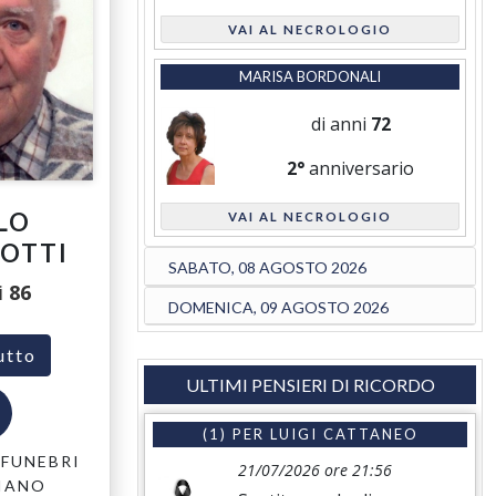
VAI AL NECROLOGIO
MARISA BORDONALI
di anni
72
2°
anniversario
LO
VAI AL NECROLOGIO
IOTTI
SABATO, 08 AGOSTO 2026
i
86
DOMENICA, 09 AGOSTO 2026
utto
ULTIMI PENSIERI DI RICORDO
(1) PER
LUIGI CATTANEO
FUNEBRI
21/07/2026 ore 21:56
IANO