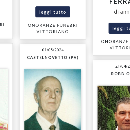
FERR
di ann
leggi tutto
RI
ONORANZE FUNEBRI
leggi t
VITTORIANO
ONORANZE 
VITTOR
01/05/2024
CASTELNOVETTO (PV)
21/04/
ROBBIO