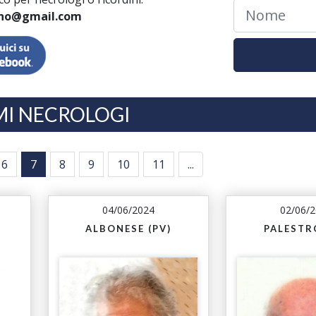
ano@gmail.com
MI NECROLOGI
6
7
8
9
10
11
...
04/06/2024
02/06/
ALBONESE (PV)
PALESTRO