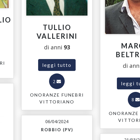
LIO
TULLIO
VALLERINI
MAR
di anni
93
BELT
RI
di ann
leggi tutto
2
leggi t
ONORANZE FUNEBRI
8
VITTORIANO
ONORANZE 
VITTOR
06/04/2024
ROBBIO (PV)
21/03/