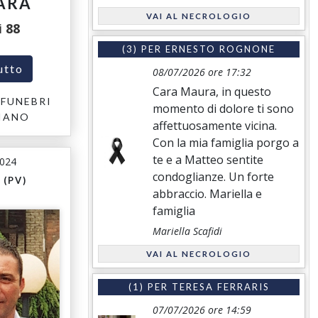
ARA
VAI AL NECROLOGIO
i
88
(3) PER
ERNESTO ROGNONE
utto
08/07/2026 ore 17:32
Cara Maura, in questo
FUNEBRI
momento di dolore ti sono
IANO
affettuosamente vicina.
Con la mia famiglia porgo a
te e a Matteo sentite
2024
condoglianze. Un forte
 (PV)
abbraccio. Mariella e
famiglia
Mariella Scafidi
VAI AL NECROLOGIO
(1) PER
TERESA FERRARIS
07/07/2026 ore 14:59