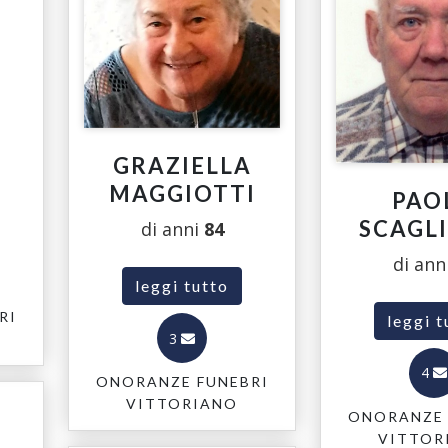
GRAZIELLA
MAGGIOTTI
PAO
SCAGL
di anni
84
di ann
leggi tutto
RI
leggi t
3
4
ONORANZE FUNEBRI
VITTORIANO
ONORANZE 
VITTOR