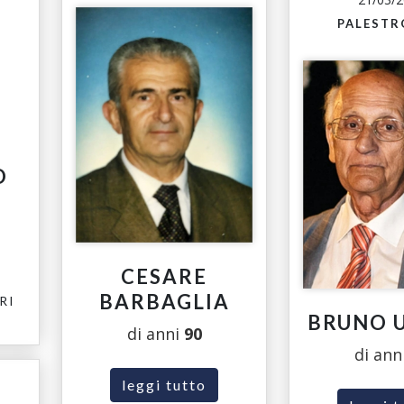
PALESTRO
O
O
CESARE
BARBAGLIA
RI
BRUNO 
di anni
90
di ann
leggi tutto