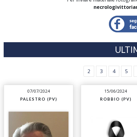
necrologivittori
ULTI
2
3
4
5
07/07/2024
15/06/2024
PALESTRO (PV)
ROBBIO (PV)