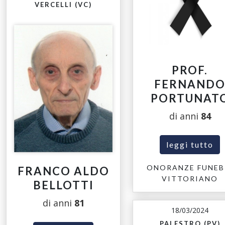
VERCELLI (VC)
PROF.
FERNAND
PORTUNAT
di anni
84
leggi tutto
ONORANZE FUNEB
FRANCO ALDO
VITTORIANO
BELLOTTI
di anni
81
18/03/2024
PALESTRO (PV)